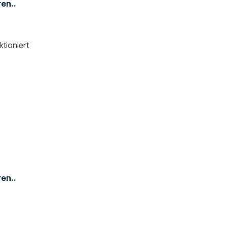
en..
ktioniert
en..