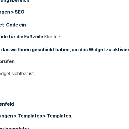
tungsbereich
ungen > SEO
.
et-Code ein
ode für die Fußzeile
Kleister:
 das wir Ihnen geschickt haben, um das Widget zu aktivier
prüfen
dget sichtbar ist.
enfeld
ungen > Templates > Templates
.
Vorlagendatei