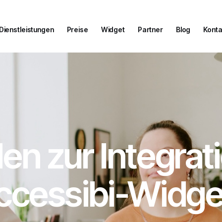
Dienstleistungen
Preise
Widget
Partner
Blog
Konta
Dienstleistungen
Preise
Widget
Partner
Blog
Konta
den zur Integrat
ccessibi-Widge