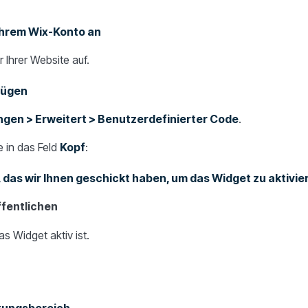
 Ihrem Wix-Konto an
 Ihrer Website auf.
fügen
ngen > Erweitert > Benutzerdefinierter Code
.
 in das Feld
Kopf
:
 das wir Ihnen geschickt haben, um das Widget zu aktivier
fentlichen
s Widget aktiv ist.