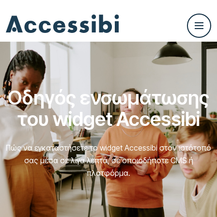
Οδηγός ενσωμάτωσης
του widget Accessibi
Πώς να εγκαταστήσετε το widget Accessibi στον ιστότοπό
σας μέσα σε λίγα λεπτά, σε οποιοδήποτε CMS ή
πλατφόρμα.