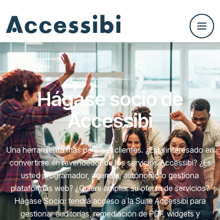
Hágase socio de
Accessibi
Una herramienta más para sus clientes. ¿Está interesado en
convertirse en revendedor de los servicios Accessibi? ¿Es
usted programador, agencia, autónomo o gestiona
plataformas web? ¿Quiere ampliar su oferta de servicios?
Hágase Socio: tendrá acceso a la Suite Accessibi para
gestionar auditorías, remediación de PDF, widgets y