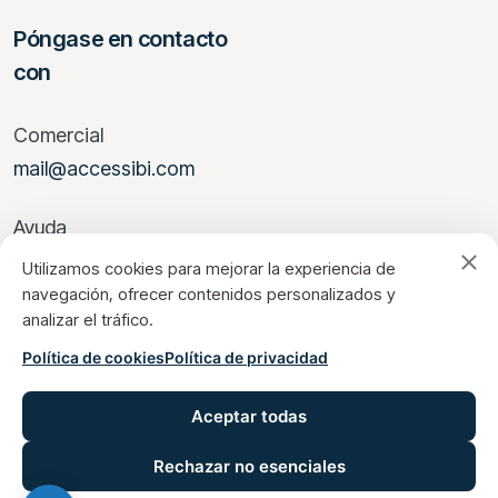
Póngase en contacto
con
Comercial
mail@accessibi.com
Ayuda
help@accessibi.com
Utilizamos cookies para mejorar la experiencia de
navegación, ofrecer contenidos personalizados y
Acceda a la Suite Accessibi
analizar el tráfico.
Política de cookies
Política de privacidad
Aceptar todas
© 2026 Accessibi · IVA 04598080168 – Todos los precios indicados son sin
Rechazar no esenciales
IVA, que se añadirá según el tipo vigente.