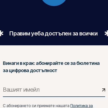
равим уеба достъпен за всички
До
Винаги в крак: абонирайте се за бюлетина
за цифрова достъпност
С абонирането си приемате нашата
Политика за