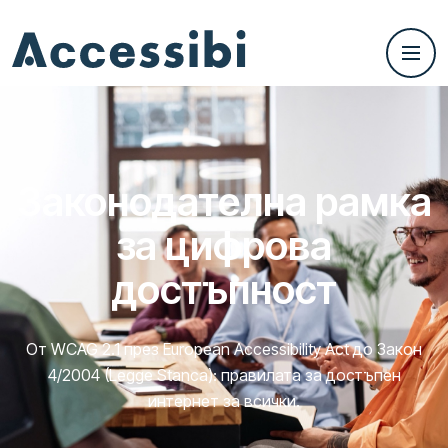
Законодателна рамка
за цифрова
достъпност
От WCAG 2.1 през European Accessibility Act до Закон
4/2004 (Legge Stanca): правилата за достъпен
интернет за всички.