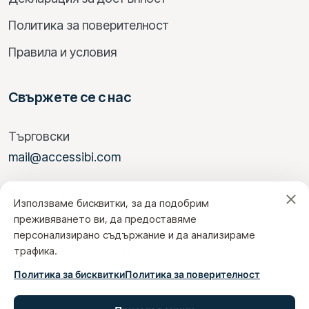
Политика за поверителност
Правила и условия
Свържете се с нас
Търговски
mail@accessibi.com
Подкрепа
Използваме бисквитки, за да подобрим
help@accessibi.com
преживяването ви, да предоставяме
персонализирано съдържание и да анализираме
Вход в Suite Accessibi
трафика.
Политика за бисквитки
Политика за поверителност