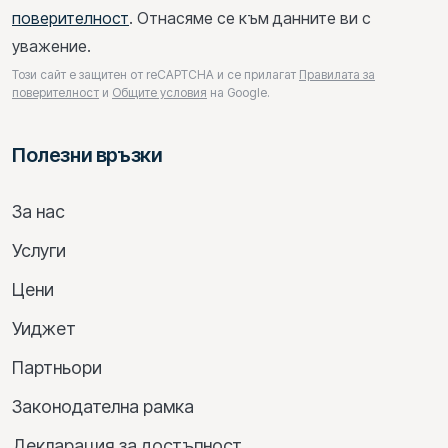
поверителност
. Отнасяме се към данните ви с
уважение.
Този сайт е защитен от reCAPTCHA и се прилагат
Правилата за
поверителност
и
Общите условия
на Google.
Полезни връзки
За нас
Услуги
Цени
Уиджет
Партньори
Законодателна рамка
Декларация за достъпност