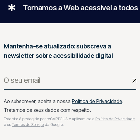
rnamos a Web acessível a todos
Ace
Mantenha-se atualizado: subscreva a
newsletter sobre acessibilidade digital
Ao subscrever, aceita a nossa
Política de Privacidade
.
Tratamos os seus dados com respeito.
Este site é protegido por reCAPTCHA e aplicam-se a
Política de Privacidade
e os
Termos de Serviço
da Google.