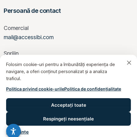
Persoană de contact
Comercial
mail@accessibi.com
Sprijin
help@accessibi.com
Folosim cookie-uri pentru a îmbunătăți experiența de
navigare, a oferi conținut personalizat și a analiza
traficul.
Accesați Suite Accessibi
Politica privind cookie-urile
Politica de confidențialitate
Acceptați toate
© 2026 Accessibi · TVA 04598080168 – Toate prețurile menționate nu includ
Respingeți neesențiale
TVA, care se adaugă conform cotei în vigoare.
Preferințe