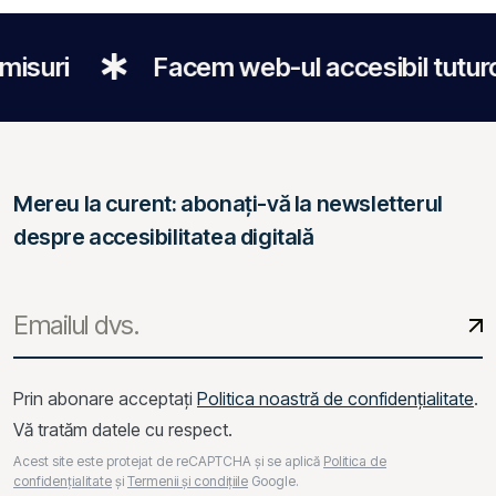
Facem web-ul accesibil tuturor
Mereu la curent: abonați-vă la newsletterul
despre accesibilitatea digitală
Prin abonare acceptați
Politica noastră de confidențialitate
.
Vă tratăm datele cu respect.
Acest site este protejat de reCAPTCHA și se aplică
Politica de
confidențialitate
și
Termenii și condițiile
Google.