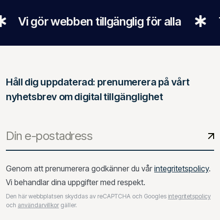
 gör webben tillgänglig för alla
Tillgä
Håll dig uppdaterad: prenumerera på vårt
nyhetsbrev om digital tillgänglighet
Genom att prenumerera godkänner du vår
integritetspolicy
.
Vi behandlar dina uppgifter med respekt.
Den här webbplatsen skyddas av reCAPTCHA och Googles
integritetspolicy
och
användarvillkor
gäller.