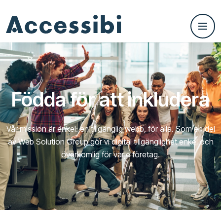
Födda för att inkludera
Vår mission är enkel: en tillgänglig webb, för alla. Som en del
av Web Solution Group gör vi digital tillgänglighet enkel och
överkomlig för varje företag.