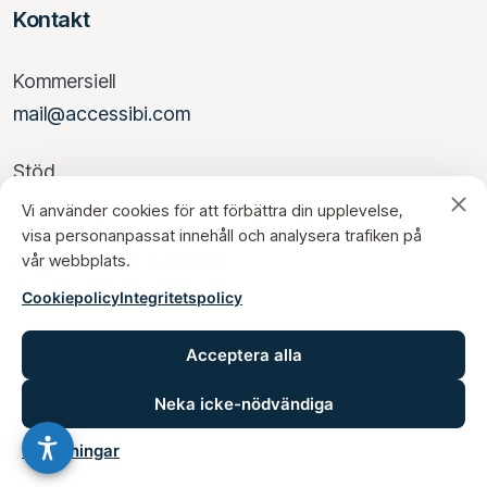
Kontakt
Kommersiell
mail@accessibi.com
Stöd
help@accessibi.com
Vi använder cookies för att förbättra din upplevelse,
visa personanpassat innehåll och analysera trafiken på
vår webbplats.
Logga in i Suite Accessibi
Cookiepolicy
Integritetspolicy
Acceptera alla
© 2026 Accessibi · VAT 04598080168 – Alla angivna priser är exklusive
Neka icke-nödvändiga
moms, som tillkommer enligt gällande skattesats.
Inställningar