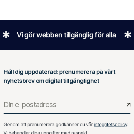
Vi gör webben tillgänglig för alla
Til
Håll dig uppdaterad: prenumerera på vårt
nyhetsbrev om digital tillgänglighet
Genom att prenumerera godkänner du vår
integritetspolicy
.
Vi behandlar dina uppgifter med respekt.