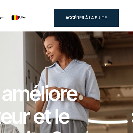
BE
ct
ACCÉDER À LA SUITE
ct
ACCÉDER À LA SUITE
 améliore
eur et le