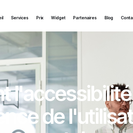
il
Services
Prix
Widget
Partenaires
Blog
Conta
il
Services
Prix
Widget
Partenaires
Blog
Conta
l'accessibilité
ence de l'utilisat