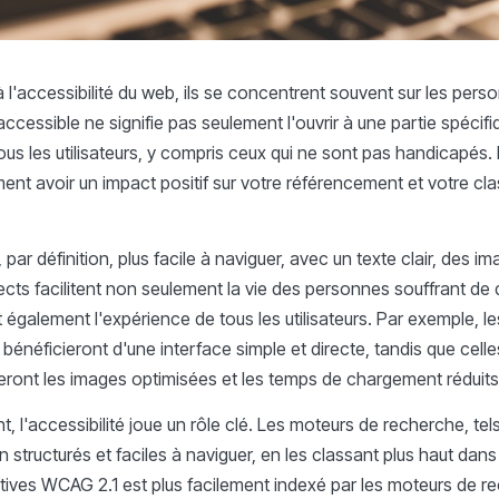
 l'accessibilité du web, ils se concentrent souvent sur les per
ccessible ne signifie pas seulement l'ouvrir à une partie spécifi
ous les utilisateurs, y compris ceux qui ne sont pas handicapés. 
ment avoir un impact positif sur votre référencement et votre c
par définition, plus facile à naviguer, avec un texte clair, des i
pects facilitent non seulement la vie des personnes souffrant de
 également l'expérience de tous les utilisateurs. Par exemple, l
 bénéficieront d'une interface simple et directe, tandis que cell
ront les images optimisées et les temps de chargement réduits
 l'accessibilité joue un rôle clé. Les moteurs de recherche, te
 structurés et faciles à naviguer, en les classant plus haut dans
ives WCAG 2.1 est plus facilement indexé par les moteurs de rec