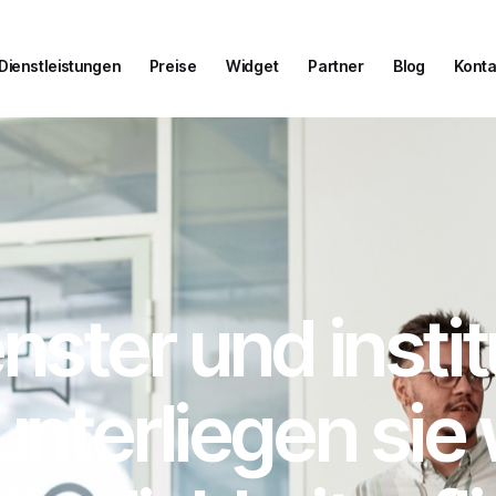
Dienstleistungen
Preise
Widget
Partner
Blog
Konta
Dienstleistungen
Preise
Widget
Partner
Blog
Konta
ster und instit
nterliegen sie 