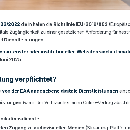
 82/2022
die in Italien die
Richtlinie (EU) 2019/882
(Europäisc
digitale Zugänglichkeit zu einer gesetzlichen Anforderung für be
d Dienstleistungen
.
 Schaufenster oder institutionellen Websites sind autom
Juni 2025
.
ltung verpflichtet?
e
von der EAA angegebene digitale Dienstleistungen
einsch
eistungen
(wenn der Verbraucher einen Online-Vertrag abschlie
nikationsdienste
.
 den Zugang zu audiovisuellen Medien
(Streaming-Plattform