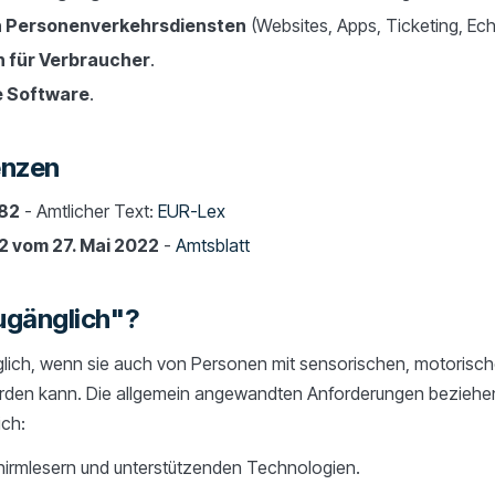
on Personenverkehrsdiensten
(Websites, Apps, Ticketing, Ech
 für Verbraucher
.
e Software
.
enzen
882
- Amtlicher Text:
EUR-Lex
2 vom 27. Mai 2022
-
Amtsblatt
ugänglich"?
nglich, wenn sie auch von Personen mit sensorischen, motorisch
rden kann. Die allgemein angewandten Anforderungen beziehen
ich:
schirmlesern und unterstützenden Technologien.