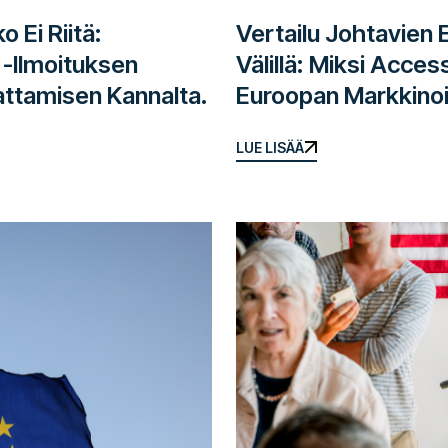
Vertailu Johtavien
 Ei Riitä:
Välillä: Miksi Acces
-ilmoituksen
Euroopan Markkinoil
ttamisen Kannalta.
LUE LISÄÄ
LUE LISÄÄ