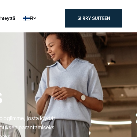
FI
yhteyttä
SIIRRY SUITEEN
yhteyttä
SIIRRY SUITEEN
s
blogiimme, josta löydät
kemuksen parantamiseksi
mäksi.