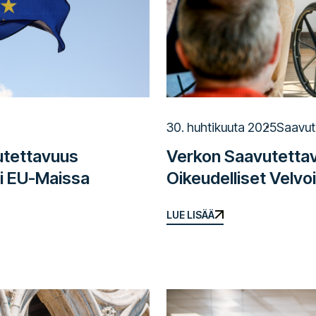
30. huhtikuuta 2025
Saavut
Verkon Saavutettav
utettavuus
Oikeudelliset Velvo
ri EU-Maissa
LUE LISÄÄ
LUE LISÄÄ