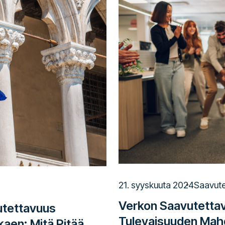
21. syyskuuta 2024
Saavute
Verkon Saavutettav
utettavuus
Tulevaisuuden Mahd
aen: Mitä Pitää