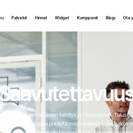
vu
Palvelut
Hinnat
Widget
Kumppanit
Blogi
Ota 
vu
Palvelut
Hinnat
Widget
Kumppanit
Blogi
Ota 
Saavutettavuu
itaalisen saavutettavuuden kehitys ja näkemykset. Tutustu 
tä, uutta teknologiaa ja käytännön vinkkejä käyttäjäko
vustosi tekemiseksi osallistavammaksi ja kilpailukykyisem