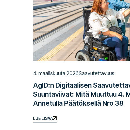
4. maaliskuuta 2026
Saavutettavuus
AgID:n Digitaalisen Saavutett
Suuntaviivat: Mitä Muuttuu 4. 
Annetulla Päätöksellä Nro 38
LUE LISÄÄ
LUE LISÄÄ