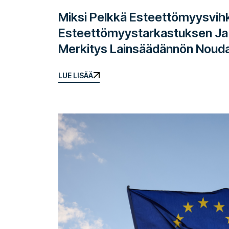
Miksi Pelkkä Esteettömyysvihko
Esteettömyystarkastuksen Ja 
Merkitys Lainsäädännön Nouda
LUE LISÄÄ
LUE LISÄÄ