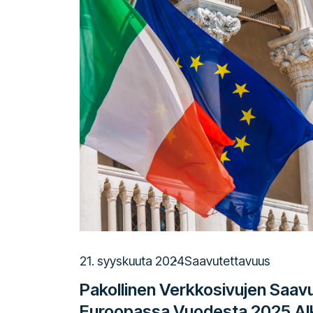
21. syyskuuta 2024
Saavutettavuus
Pakollinen Verkkosivujen Saav
Euroopassa Vuodesta 2025 Alk