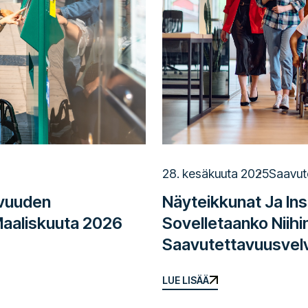
28. kesäkuuta 2025
Saavut
avuuden
Näyteikkunat Ja Inst
Maaliskuuta 2026
Sovelletaanko Niihi
Saavutettavuusvelv
LUE LISÄÄ
LUE LISÄÄ