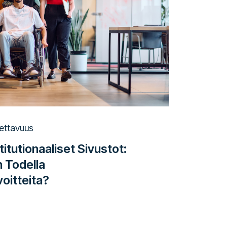
ettavuus
itutionaaliset Sivustot:
n Todella
oitteita?