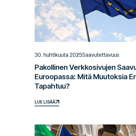
30. huhtikuuta 2025
Saavutettavuus
Pakollinen Verkkosivujen Saav
Euroopassa: Mitä Muutoksia E
Tapahtuu?
LUE LISÄÄ
LUE LISÄÄ