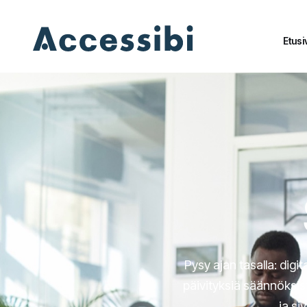
Etusi
Etusi
Pysy ajan tasalla: dig
päivityksiä säännöksis
ja si