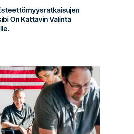
 Esteettömyysratkaisujen
sibi On Kattavin Valinta
le.