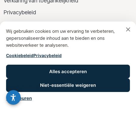
Verklaring van toegankelijkheid
Privacybeleid
Algemene voorwaarden
Wij gebruiken cookies om uw ervaring te verbeteren,
gepersonaliseerde inhoud aan te bieden en ons
Neem contact op
websiteverkeer te analyseren.
Cookiebeleid
Privacybeleid
Commercieel
mail@accessibi.com
Alles accepteren
Niet-essentiële weigeren
Ondersteuning
help@accessibi.com
Voorkeuren
Log in op de Suite
Accessibi