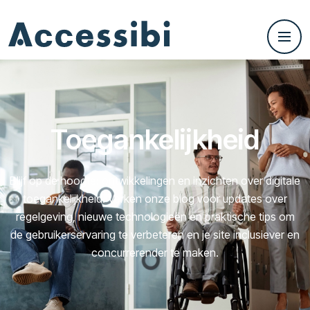
Toegankelijkheid
Blijf op de hoogte: ontwikkelingen en inzichten over digitale
toegankelijkheid. Verken onze blog voor updates over
regelgeving, nieuwe technologieën en praktische tips om
de gebruikerservaring te verbeteren en je site inclusiever en
concurrerender te maken.