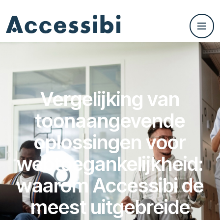
Vergelijking van
toonaangevende
oplossingen voor
webtoegankelijkheid:
waarom Accessibi de
meest uitgebreide