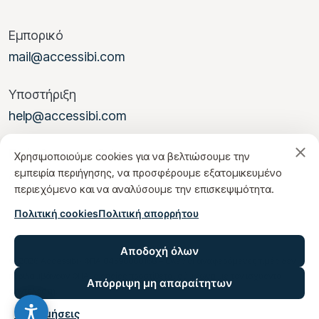
Εμπορικό
mail@accessibi.com
Υποστήριξη
help@accessibi.com
Πρόσβαση στο Suite
Χρησιμοποιούμε cookies για να βελτιώσουμε την
εμπειρία περιήγησης, να προσφέρουμε εξατομικευμένο
Accessibi
περιεχόμενο και να αναλύσουμε την επισκεψιμότητα.
Πολιτική cookies
Πολιτική απορρήτου
Αποδοχή όλων
© 2026 Accessibi · ΦΠΑ 04598080168 – Όλες οι αναφερόμενες τιμές δεν
περιλαμβάνουν ΦΠΑ, ο οποίος προστίθεται σύμφωνα με τον ισχύοντα
Απόρριψη μη απαραίτητων
συντελεστή.
Προτιμήσεις