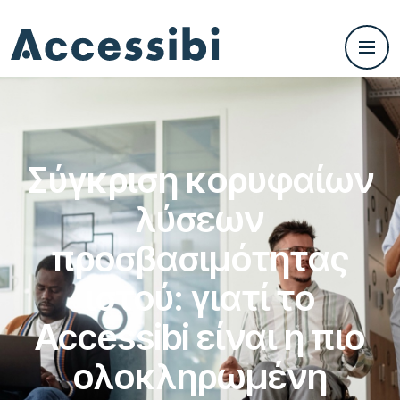
Σύγκριση κορυφαίων
λύσεων
προσβασιμότητας
ιστού: γιατί το
Accessibi είναι η πιο
ολοκληρωμένη