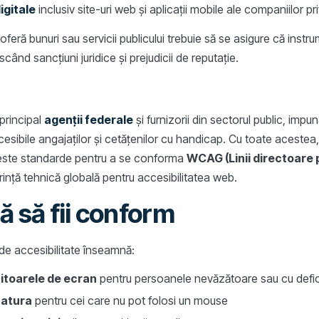
digitale
inclusiv site-uri web și aplicații mobile ale companiilor pr
oferă bunuri sau servicii publicului trebuie să se asigure că instru
scând sancțiuni juridice și prejudicii de reputație.
principal
agenții federale
și furnizorii din sectorul public, impu
esibile angajaților și cetățenilor cu handicap. Cu toate acestea,
este standarde pentru a se conforma
WCAG (Linii directoare p
ință tehnică globală pentru accesibilitatea web.
 să fii conform
e accesibilitate înseamnă:
titoarele de ecran
pentru persoanele nevăzătoare sau cu defi
tatura
pentru cei care nu pot folosi un mouse