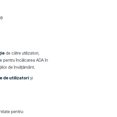
ți
ție
de către utilizatori,
se pentru încălcarea ADA în
țiilor de învățământ.
 de utilizatori
și
nitate pentru: