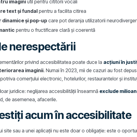
tru imagini
util pentru cititorii vocali
re text și fundal
pentru a facilita citirea
r dinamice și pop-up
care pot deranja utilizatorii neurodivergen
mantic
pentru o fructificare clară și coerentă
e nerespectării
mentărilor privind accesibilitatea poate duce la
acțiuni în justi
teriorarea imaginii
. Numai în 2023, mii de cazuri au fost depu
împotriva comerțului electronic, hotelurilor, restaurantelor și institu
oar juridice: neglijarea accesibilității înseamnă
exclude milioane
ând, de asemenea, afacerile.
estiți acum în accesibilitate
ui site sau a unei aplicații nu este doar o obligație: este o oportu