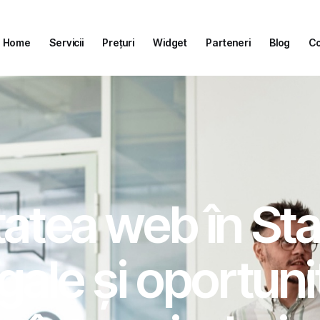
Home
Servicii
Prețuri
Widget
Parteneri
Blog
Co
Home
Servicii
Prețuri
Widget
Parteneri
Blog
Co
tatea web în Sta
egale și oportun