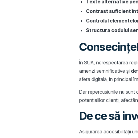
Texte alternative pen
Contrast suficient înt
Controlul elementelo
Structura codului se
Consecințel
În SUA, nerespectarea regle
amenzi semnificative și
de
sfera digitală, în principal 
Dar repercusiunile nu sunt d
potențialilor clienți, afect
De ce să inv
Asigurarea accesibilității un