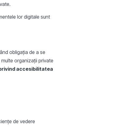
ivate.
mentele lor digitale sunt
nând obligația de a se
 multe organizații private
rivind accesibilitatea
ciențe de vedere