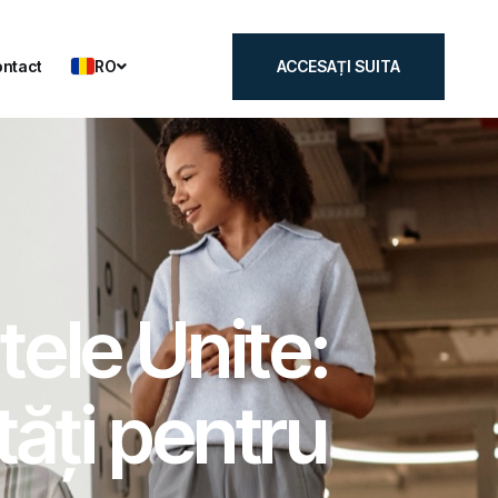
RO
ntact
ACCESAȚI SUITA
ntact
ACCESAȚI SUITA
tele Unite:
ități pentru