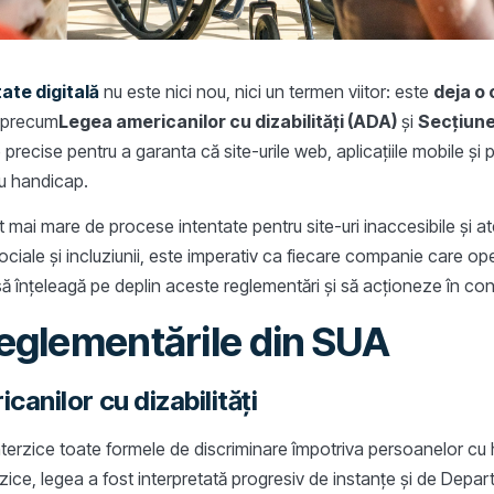
tate digitală
nu este nici nou, nici un termen viitor: este
deja o 
e precum
Legea americanilor cu dizabilități (ADA)
și
Secțiune
precise pentru a garanta că site-urile web, aplicațiile mobile și p
cu handicap.
 mai mare de procese intentate pentru site-uri inaccesibile și a
sociale și incluziunii, este imperativ ca fiecare companie care o
 înțeleagă pe deplin aceste reglementări și să acționeze în con
eglementările din SUA
anilor cu dizabilități
nterzice toate formele de discriminare împotriva persoanelor cu ha
izice, legea a fost interpretată progresiv de instanțe și de Depar