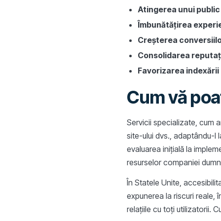
Atingerea unui public
Îmbunătățirea experien
Creșterea conversiil
Consolidarea reputați
Favorizarea indexării
Cum vă poat
Servicii specializate, cum ar
site-ului dvs., adaptându-l
evaluarea inițială la impl
resurselor companiei dumn
În Statele Unite, accesibil
expunerea la riscuri reale,
relațiile cu toți utilizator