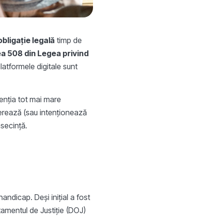
obligație legală
timp de
a 508 din Legea privind
latformele digitale sunt
tenția tot mai mare
perează (sau intenționează
secință.
ndicap. Deși inițial a fost
tamentul de Justiție (DOJ)