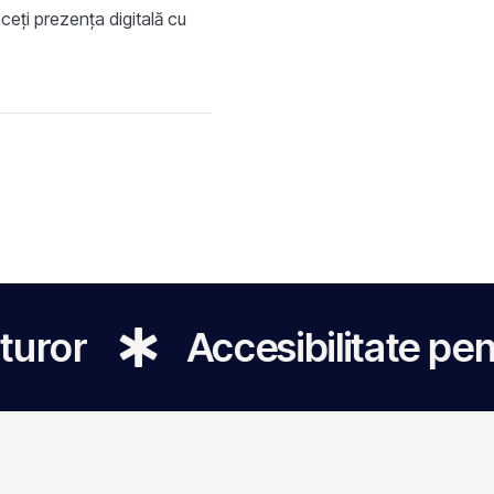
aceți prezența digitală cu
Accesibilitate pentru toț