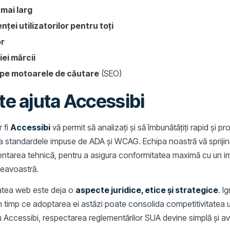
 mai larg
ței utilizatorilor pentru toți
or
ei mărcii
 pe motoarele de căutare
(SEO)
e ajuta Accessibi
 fi
Accessibi
vă permit să analizați și să îmbunătățiți rapid și pr
 la standardele impuse de ADA și WCAG. Echipa noastră vă sprijină
ementarea tehnică, pentru a asigura conformitatea maximă cu un 
eavoastră.
itatea web este deja o
aspecte juridice, etice și strategice
. I
 în timp ce adoptarea ei astăzi poate consolida competitivitatea 
ii. Cu Accessibi, respectarea reglementărilor SUA devine simplă și 