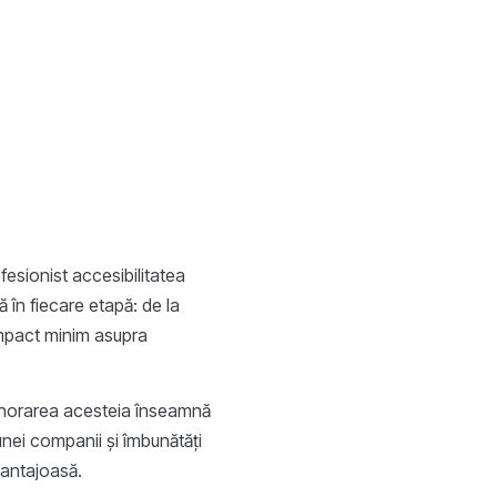
ofesionist accesibilitatea
 în fiecare etapă: de la
impact minim asupra
gnorarea acesteia înseamnă
unei companii și îmbunătăți
avantajoasă.