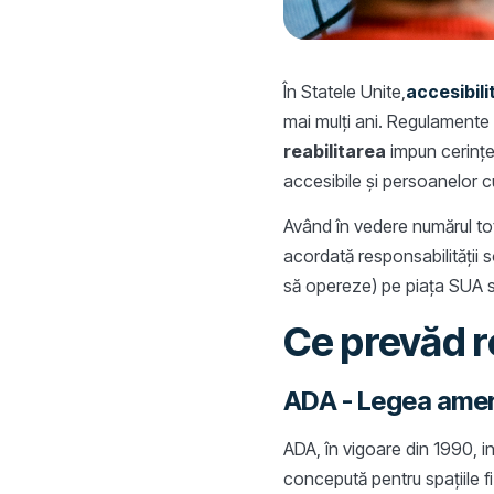
În Statele Unite,
accesibili
mai mulți ani. Regulament
reabilitarea
impun cerințe 
accesibile și persoanelor 
Având în vedere numărul tot
acordată responsabilității 
să opereze) pe piața SUA să
Ce prevăd r
ADA - Legea americ
ADA, în vigoare din 1990, i
concepută pentru spațiile f