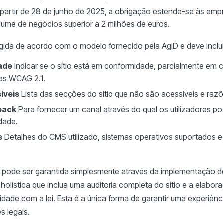
partir de 28 de junho de 2025, a obrigação estende-se às emp
lume de negócios superior a 2 milhões de euros.
gida de acordo com o modelo fornecido pela AgID e deve inclui
ade
Indicar se o sítio está em conformidade, parcialmente em
as WCAG 2.1.
íveis
Lista das secções do sítio que não são acessíveis e razõe
back
Para fornecer um canal através do qual os utilizadores 
dade.
s
Detalhes do CMS utilizado, sistemas operativos suportados e
ão pode ser garantida simplesmente através da implementação d
lística que inclua uma auditoria completa do sítio e a elabo
dade com a lei. Esta é a única forma de garantir uma experiênci
s legais.