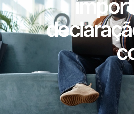
import
declaraçã
c