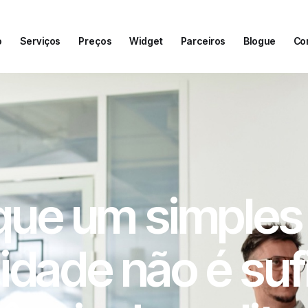
o
Serviços
Preços
Widget
Parceiros
Blogue
Co
o
Serviços
Preços
Widget
Parceiros
Blogue
Co
que um simples
idade não é suf