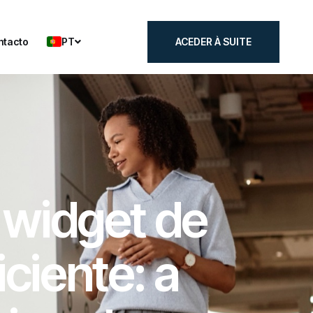
PT
ntacto
ACEDER À SUITE
ntacto
ACEDER À SUITE
 widget de
iciente: a