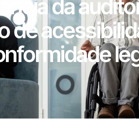
ância da auditor
o de acessibilid
onformidade leg