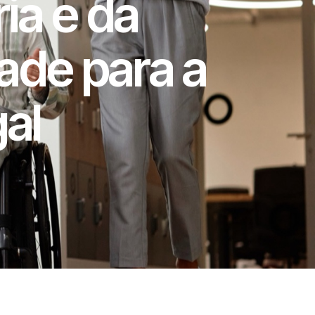
ia e da
ade para a
al