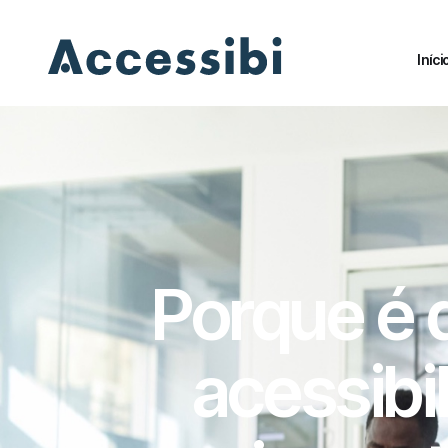
Iníci
Iníci
Porque é 
acessibil