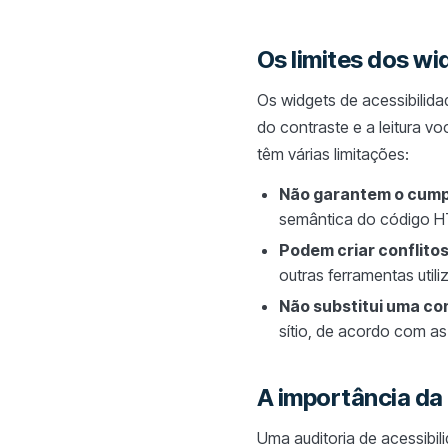
Os limites dos wi
Os widgets de acessibilid
do contraste e a leitura v
têm várias limitações:
Não garantem o cump
semântica do código HTM
Podem criar conflito
outras ferramentas util
Não substitui uma co
sítio, de acordo com as
A importância da 
Uma auditoria de acessibil