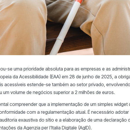
ornou-se uma prioridade absoluta para as empresas e as adminis
ropeia da Acessibilidade (EAA) em 28 de junho de 2025, a obriga
is acessíveis estende-se também ao setor privado, envolvend
u um volume de negócios superior a 2 milhões de euros.
ntal compreender que a implementação de um simples widget d
a conformidade com a regulamentação atual. É necessário adot
 auditoria exaustiva do sítio e a elaboração de uma declaração 
ções da Agenzia per l'Italia Digitale (AgID).